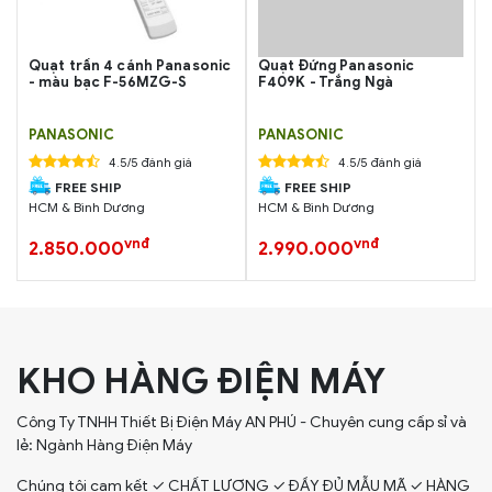
Quạt trần 4 cánh Panasonic
Quạt Đứng Panasonic
- màu bạc F-56MZG-S
F409K - Trắng Ngà
PANASONIC
PANASONIC
4.5/5 đánh giá
4.5/5 đánh giá
FREE SHIP
FREE SHIP
HCM & Bình Dương
HCM & Bình Dương
vnđ
vnđ
2.850.000
2.990.000
KHO HÀNG ĐIỆN MÁY
Công Ty TNHH Thiết Bị Điện Máy AN PHÚ - Chuyên cung cấp sỉ và
lẻ: Ngành Hàng Điện Máy
Chúng tôi cam kết ✓ CHẤT LƯỢNG ✓ ĐẦY ĐỦ MẪU MÃ ✓ HÀNG