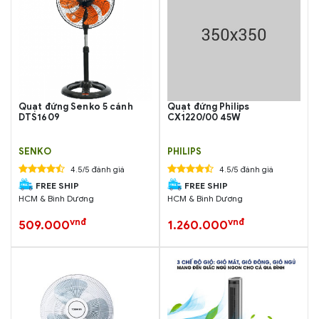
Quạt đứng Senko 5 cánh
Quạt đứng Philips
DTS1609
CX1220/00 45W
SENKO
PHILIPS
4.5/5 đánh giá
4.5/5 đánh giá
FREE SHIP
FREE SHIP
HCM & Bình Dương
HCM & Bình Dương
vnđ
vnđ
509.000
1.260.000