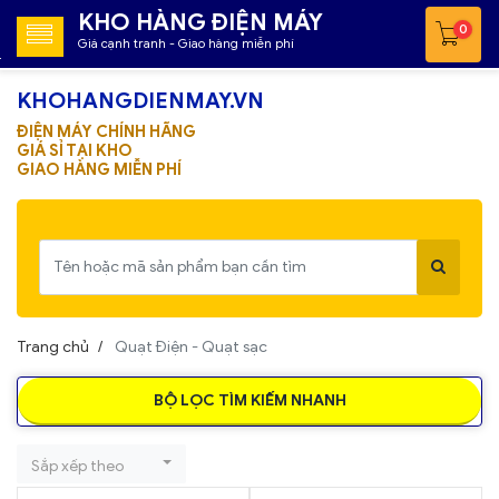
KHO HÀNG ĐIỆN MÁY
0
Giá cạnh tranh - Giao hàng miễn phí
KHOHANGDIENMAY.VN
ĐIỆN MÁY CHÍNH HÃNG
GIÁ SỈ TẠI KHO
GIAO HÀNG MIỄN PHÍ
Trang chủ
Quạt Điện - Quạt sạc
BỘ LỌC TÌM KIẾM NHANH
Sắp xếp theo