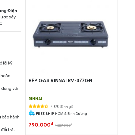
àng Điện
được xây
t:
lỗi kỹ
 hoặc
BẾP GAS RINNAI RV-377GN
 đúng với
RINNAI
4.5/5 đánh giá
FREE SHIP
HCM & Bình Dương
u bảo hành
đ
790.000
đ
1.227.000
đổi trả.