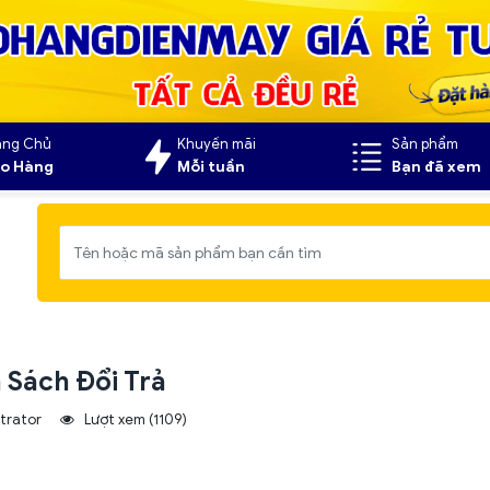
ang Chủ
Khuyến mãi
Sản phẩm
o Hàng
Mỗi tuần
Bạn đã xem
 Sách Đổi Trả
trator
Lượt xem (1109)