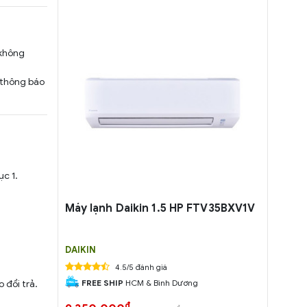
 không
 thông báo
c 1.
Máy lạnh Daikin 1.5 HP FTV35BXV1V
DAIKIN
4.5/5 đánh giá
FREE SHIP
HCM & Bình Dương
 đổi trả.
đ