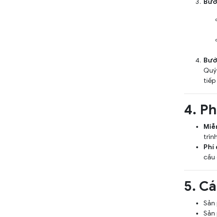
Bước
Bướ
Quý 
tiếp
4. Ph
Miễn
trìn
Phí 
cầu 
5. C
Sản 
Sản 