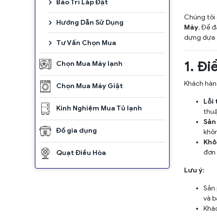
Bảo Trì Lắp Đặt
Chúng tôi 
Hướng Dẫn Sử Dụng
Máy
. Để 
dựng dựa t
Tư Vấn Chọn Mua
1. Đi
Chọn Mua Máy lạnh
Khách hàng
Chọn Mua Máy Giặt
Lỗi 
Kinh Nghiệm Mua Tủ lạnh
thuậ
Sản
Đồ gia dụng
khôn
Khô
đơn 
Quạt Điều Hòa
Lưu ý:
Sản 
và b
Khác