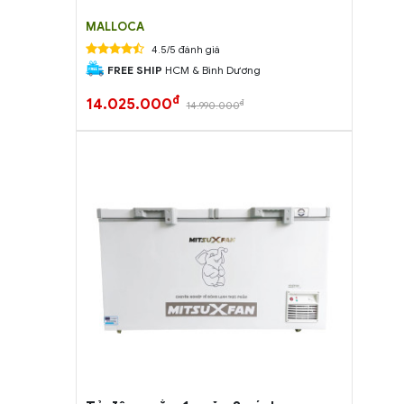
MALLOCA
4.5/5 đánh giá
FREE SHIP
HCM & Bình Dương
đ
14.025.000
đ
14.990.000