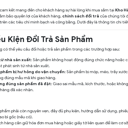
cam kết mang đến cho khách hàng sự hài lòng khi mua sắm tại
Kho H
đảm bảo quyền lợi của khách hàng,
chính sách đổi trả
của chúng tôi 
rên các tiêu chí minh bạch và công bằng. Dưới đây là thông tin chi tiế
ều Kiện Đổi Trả Sản Phẩm
 có thể yêu cầu đổi hoặc trả sản phẩm trong các trường hợp sau:
từ nhà sản xuất:
Sản phẩm không hoạt động đúng chức năng hoặc có 
t phát sinh từ nhà sản xuất.
 phẩm bị hư hỏng do vận chuyển:
Sản phẩm bị móp, méo, trầy xước
g đúng mẫu mã khi giao hàng.
ng đúng sản phẩm đã đặt:
Giao sai mẫu mã, kích thước, hoặc không
hàng đã xác nhận.
phẩm phải còn nguyên vẹn, đầy đủ phụ kiện, hướng dẫn sử dụng, phiế
ao bì gốc (nếu có).
h hàng cần giữ hóa đơn mua hàng hoặc giấy tờ liên quan để làm cơ sở 