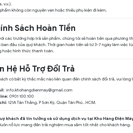
 v.v.).
phẩm không còn nguyên vẹn hoặc thiếu phụ kiện đi kèm.
hính Sách Hoàn Tiền
với các trường hợp trả sản phẩm, chúng tôi sẽ hoàn tiền qua phương t
 ban đầu của quý khách. Thời gian hoàn tiền sẽ từ 3-7 ngày làm việc t
 hoặc hình thức thanh toán.
ên Hệ Hỗ Trợ Đổi Trả
ách có bất kỳ thắc mắc nào liên quan đến chính sách đổi trả, vui lòng l
il:
info.khohangdienmay@gmail.com
ine:
0901 100 100
chỉ:
121A Tân Thắng, P Sơn Kỳ, Quận Tân Phú , HCM.
ý khách đã tin tưởng và sử dụng dịch vụ tại Kho Hàng Điện Máy
luôn nỗ lực mang đến trải nghiệm mua sắm tốt nhất cho khách hàng.