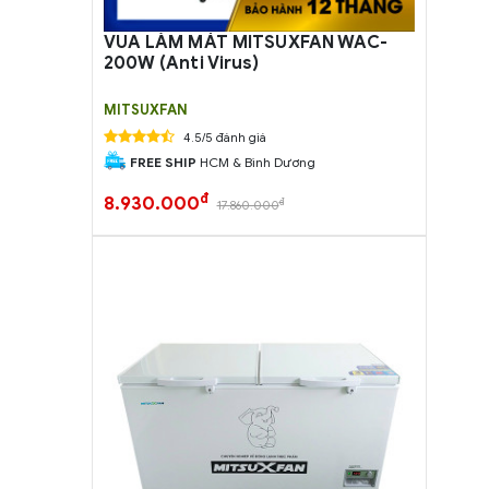
VUA LÀM MÁT MITSUXFAN WAC-
200W (Anti Virus)
MITSUXFAN
4.5/5 đánh giá
FREE SHIP
HCM & Bình Dương
đ
8.930.000
đ
17.860.000