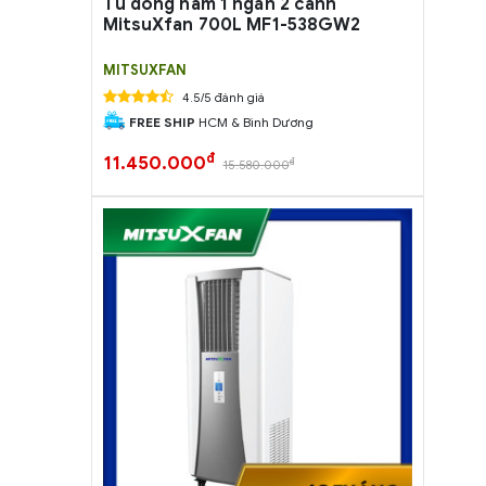
Tủ đông nằm 1 ngăn 2 cánh
MitsuXfan 700L MF1-538GW2
MITSUXFAN
4.5/5 đánh giá
FREE SHIP
HCM & Bình Dương
đ
11.450.000
đ
15.580.000