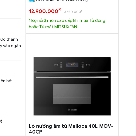
đ
12.900.000
đ
13.650.000
1 Bộ nồi 3 món cao cấp khi mua Tủ đông
hoặc Tủ mát MITSUXFAN
hức thanh
ùy vào ngân
iên hệ:
!
Lò nướng âm tủ Malloca 40L MOV-
40CP