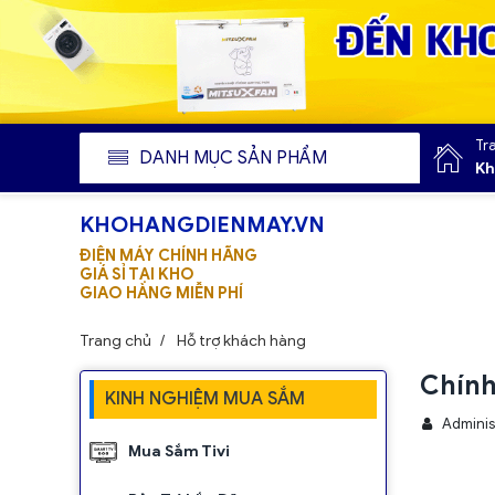
Tr
DANH MỤC SẢN PHẨM
Kh
KHOHANGDIENMAY.VN
ĐIỆN MÁY CHÍNH HÃNG
GIÁ SỈ TẠI KHO
GIAO HÀNG MIỄN PHÍ
Trang chủ
Hỗ trợ khách hàng
Chính
KINH NGHIỆM MUA SẮM
Adminis
Mua Sắm Tivi