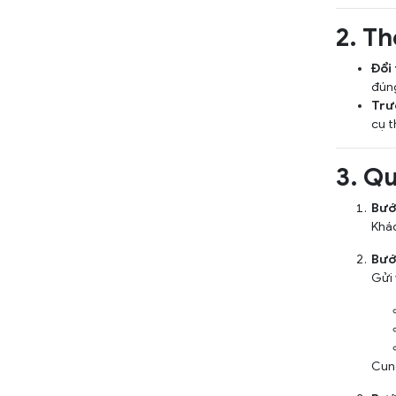
2. Th
Đổi 
đún
Trư
cụ t
3. Qu
Bước
Khác
Bước
Gửi 
Cung