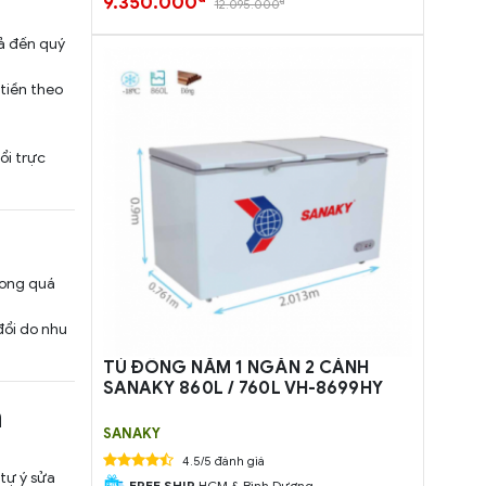
9.350.000
đ
12.095.000
uả đến quý
 tiền theo
ổi trực
rong quá
đổi do nhu
TỦ ĐÔNG NẰM 1 NGĂN 2 CÁNH
SANAKY 860L / 760L VH-8699HY
ả
SANAKY
4.5/5 đánh giá
tự ý sửa
FREE SHIP
HCM & Bình Dương