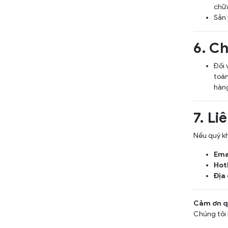
chữa,
Sản 
6. C
Đối 
toán
hàng
7. Li
Nếu quý kh
Ema
Hotl
Địa 
Cảm ơn qu
Chúng tôi 