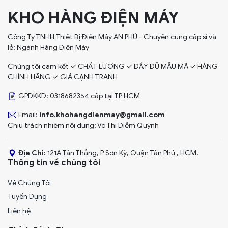
KHO HÀNG ĐIỆN MÁY
Công Ty TNHH Thiết Bị Điện Máy AN PHÚ - Chuyên cung cấp sỉ và
lẻ: Ngành Hàng Điện Máy
Chúng tôi cam kết ✓ CHẤT LƯỢNG ✓ ĐẦY ĐỦ MẪU MÃ ✓ HÀNG
CHÍNH HÃNG ✓ GIÁ CẠNH TRANH
GPDKKD: 0318682354 cấp tại TP HCM
Email:
info.khohangdienmay@gmail.com
Chịu trách nhiệm nội dung: Võ Thị Diễm Quỳnh
Địa Chỉ:
121A Tân Thắng, P Sơn Kỳ, Quận Tân Phú , HCM.
Thông tin về chúng tôi
Về Chúng Tôi
Tuyển Dụng
Liên hệ