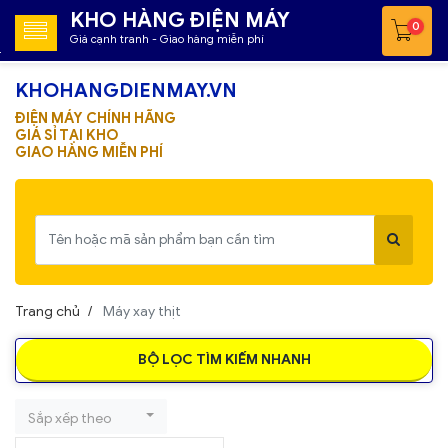
KHO HÀNG ĐIỆN MÁY
0
Giá cạnh tranh - Giao hàng miễn phí
KHOHANGDIENMAY.VN
ĐIỆN MÁY CHÍNH HÃNG
GIÁ SỈ TẠI KHO
GIAO HÀNG MIỄN PHÍ
Trang chủ
Máy xay thịt
BỘ LỌC TÌM KIẾM NHANH
Sắp xếp theo