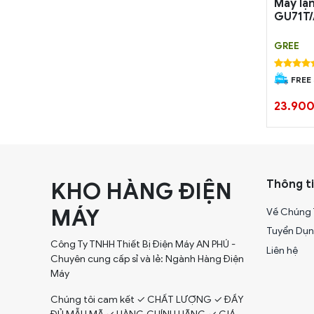
Máy lạ
GU71T
GREE
FREE
23.90
KHO HÀNG ĐIỆN
Thông ti
MÁY
Về Chúng 
Tuyển Dụ
Công Ty TNHH Thiết Bị Điện Máy AN PHÚ -
Liên hệ
Chuyên cung cấp sỉ và lẻ: Ngành Hàng Điện
Máy
Chúng tôi cam kết ✓ CHẤT LƯỢNG ✓ ĐẦY