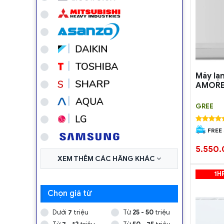
Máy lạ
AMOR
GREE
FREE
5.550
XEM THÊM CÁC HÃNG KHÁC
1H
Chọn giá từ
Dưới
7
triệu
Từ
25 - 50
triệu