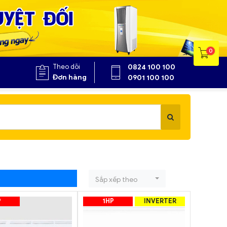
0
Theo dõi
0824 100 100
Đơn hàng
0901 100 100
Sắp xếp theo
P
1HP
INVERTER