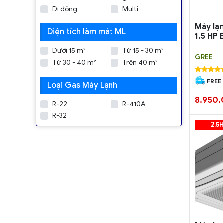
Di động
Multi
Máy lạ
Diện tích làm mát ML
1.5 HP 
Dưới 15 m²
Từ 15 - 30 m²
GREE
Từ 30 - 40 m²
Trên 40 m²
FREE
Loại Gas Máy Lạnh
8.950
R-22
R-410A
R-32
2.5