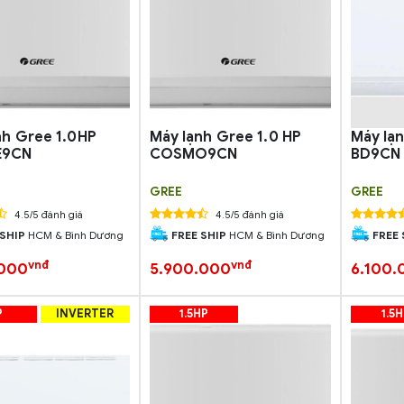
nh Gree 1.0HP
Máy lạnh Gree 1.0 HP
Máy lạ
E9CN
COSMO9CN
BD9CN
GREE
GREE
4.5/5 đánh giá
4.5/5 đánh giá
 SHIP
HCM & Bình Dương
FREE SHIP
HCM & Bình Dương
FREE 
vnđ
vnđ
.000
5.900.000
6.100.
P
INVERTER
1.5HP
1.5H