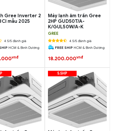
h Gree Inverter 2
Máy lạnh âm trần Gree
8CI mẫu 2025
2HP GUD50T/A-
K/GUL50W/A-K
GREE
4.5/5 đánh giá
4.5/5 đánh giá
SHIP
HCM & Bình Dương
FREE SHIP
HCM & Bình Dương
vnđ
vnđ
0.000
18.200.000
HP
5.5HP