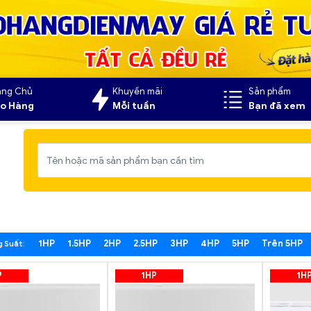
ang Chủ
Khuyến mãi
Sản phẩm
o Hàng
Mỗi tuần
Bạn đã xem
1HP
1.5HP
2HP
2.5HP
3HP
4HP
5HP
Trên 5HP
 Suất:
P
1HP
1H