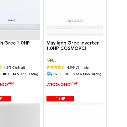
nh Gree 1.0HP
Máy lạnh Gree inverter
1.0HP COSMO9CI
GREE
4.5/5 đánh giá
4.5/5 đánh giá
SHIP
HCM & Bình Dương
FREE SHIP
HCM & Bình Dương
vnđ
vnđ
000
7.100.000
P
1.5HP