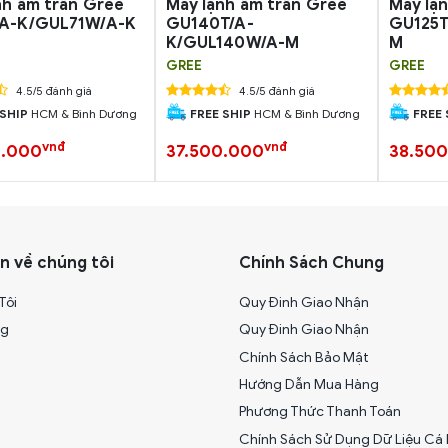
nh âm trần Gree
Máy lạnh âm trần Gree
Máy lạ
/A-K/GUL71W/A-K
GU140T/A-
GU125T
K/GUL140W/A-M
M
GREE
GREE
4.5/5 đánh giá
4.5/5 đánh giá
 SHIP
HCM & Bình Dương
FREE SHIP
HCM & Bình Dương
FREE 
vnđ
vnđ
0.000
37.500.000
38.50
n về chúng tôi
Chính Sách Chung
Tôi
Quy Đinh Giao Nhận
ng
Quy Đinh Giao Nhận
Chính Sách Bảo Mật
Hướng Dẫn Mua Hàng
Phương Thức Thanh Toán
Chính Sách Sử Dụng Dữ Liệu Cá