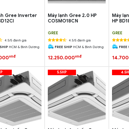
nh Gree Inverter
Máy lạnh Gree 2.0 HP
Máy lạn
BD12CI
COSMO18CN
HP BD1
GREE
GREE
4.5/5 đánh giá
4.5/5 đánh giá
 SHIP
HCM & Bình Dương
FREE SHIP
HCM & Bình Dương
FREE 
vnđ
vnđ
.000
12.250.000
14.70
HP
5.5HP
4.5