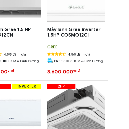
h Gree 1.5 HP
Máy lạnh Gree inverter
12CN
1.5HP COSMO12CI
GREE
4.5/5 đánh giá
4.5/5 đánh giá
SHIP
HCM & Bình Dương
FREE SHIP
HCM & Bình Dương
vnđ
vnđ
000
8.600.000
P
INVERTER
2HP