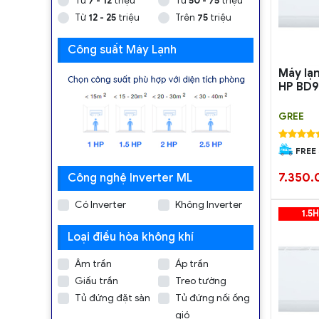
Từ
7 - 12
triệu
Từ
50 - 75
triệu
Từ
12 - 25
triệu
Trên
75
triệu
Công suất Máy Lạnh
Máy lạn
HP BD9
GREE
FREE
7.350.
Công nghệ Inverter ML
Có Inverter
Không Inverter
1.5
Loại điều hòa không khí
Âm trần
Áp trần
Giấu trần
Treo tường
Tủ đứng đặt sàn
Tủ đứng nối ống
gió