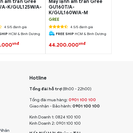
nh âm trần Gree
Máy lạnh âm trần Gree
/A-K/GUL125W/A-
GU160T/A-
K/GUL160W/A-M
GREE
4.5/5 đánh giá
4.5/5 đánh giá
SHIP
HCM & Bình Dương
FREE SHIP
HCM & Bình Dương
vnđ
vnđ
0.000
44.200.000
Hotline
Tổng đài hỗ trợ
(8h00 - 22h00)
Tổng đài mua hàng:
0901 100 100
Giao nhận - Bảo hành:
0901 100 100
Kinh Doanh 1: 0824 100 100
Kinh Doanh 2: 0901 100 100
 Nhân