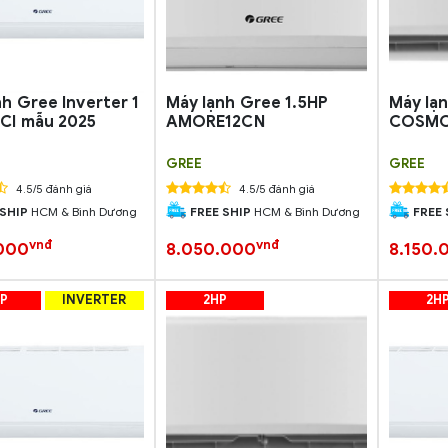
h Gree Inverter 1
Máy lạnh Gree 1.5HP
Máy lạn
CI mẫu 2025
AMORE12CN
COSMO
GREE
GREE
4.5/5 đánh giá
4.5/5 đánh giá
 SHIP
HCM & Bình Dương
FREE SHIP
HCM & Bình Dương
FREE 
vnđ
vnđ
000
8.050.000
8.150.
HP
INVERTER
2HP
2H